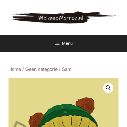
Spring
naar
inhoud
Menu
Home
/
Geen categorie
/ Sam