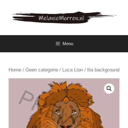
Spring
naar
inhoud
Menu
Home
/
Geen categorie
/ Luca Lion / lila background