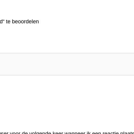
d” te beoordelen
ser voor de volgende keer wanneer ik een reactie plaats