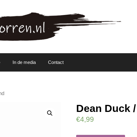
e
In de media
Contact
nd
Dean Duck /
€
4,99