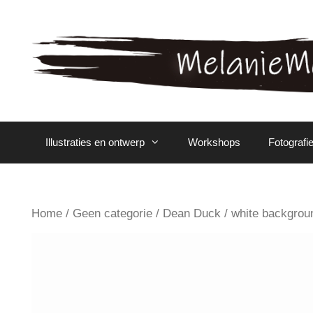
Spring
naar
inhoud
Illustraties en ontwerp
Workshops
Fotografi
Home
/
Geen categorie
/ Dean Duck / white backgrou