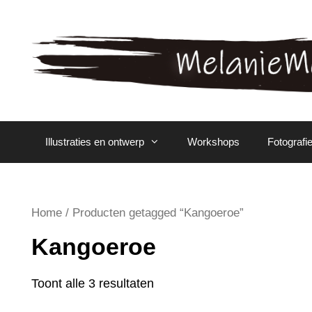
Spring
naar
inhoud
Illustraties en ontwerp
Workshops
Fotografi
Home
/ Producten getagged “Kangoeroe”
Kangoeroe
Toont alle 3 resultaten